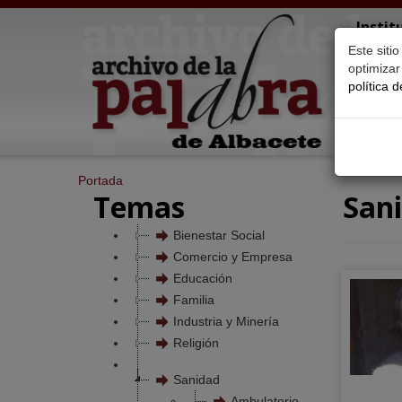
Instit
"Don 
Este siti
optimiza
política 
Inicio
P
Portada
Temas
San
Bienestar Social
Comercio y Empresa
Educación
Familia
Industria y Minería
Religión
Sanidad
Ambulatorio