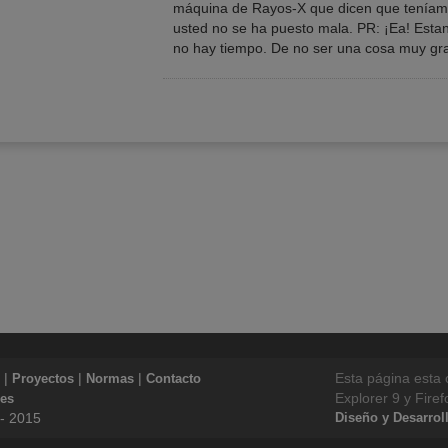
máquina de Rayos-X que dicen que teníam
usted no se ha puesto mala. PR: ¡Ea! Estan
no hay tiempo. De no ser una cosa muy gr
|
|
|
Esta página esta
Proyectos
Normas
Contacto
Explorer 9 y Firef
ies
 - 2015
Diseño y Desarro