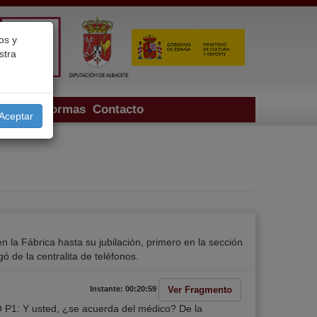
os y
stra
ectos
Normas
Contacto
Aceptar
a Fábrica hasta su jubilación, primero en la sección
ó de la centralita de teléfonos.
Ver Fragmento
Instante: 00:20:59
1: Y usted, ¿se acuerda del médico? De la