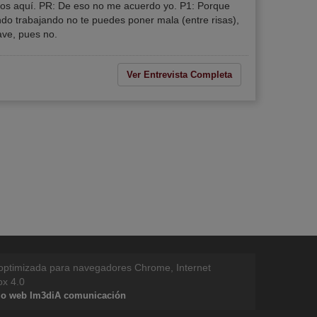
os aquí. PR: De eso no me acuerdo yo. P1: Porque
do trabajando no te puedes poner mala (entre risas),
ave, pues no.
Ver Entrevista Completa
 optimizada para navegadores Chrome, Internet
ox 4.0
llo web Im3diA comunicación