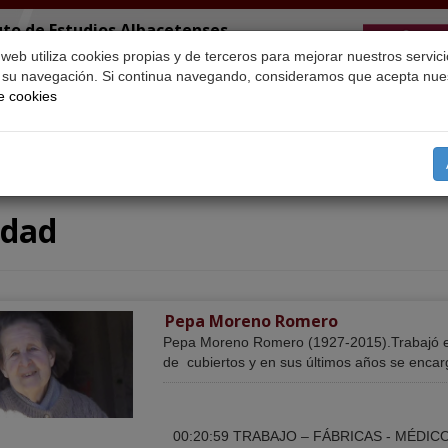
uto de Estudios Albacetenses
Juan Manuel"
o web utiliza cookies propias y de terceros para mejorar nuestros servici
r su navegación. Si continua navegando, consideramos que acepta nue
de cookies
resentación
Temas
Búsqueda
Retratos
CEDOBI
Proy
idad
Pepa Moreno Romero
Pepa Moreno Romero (1927-2015).Trabajó en l
de cubiertos y en sus últimos años se encarg
00:20:59 TRABAJO – FÁBRICAS - MÉDICO P