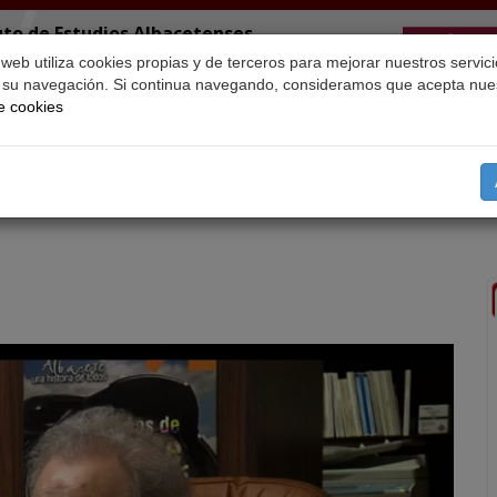
uto de Estudios Albacetenses
Juan Manuel"
o web utiliza cookies propias y de terceros para mejorar nuestros servici
r su navegación. Si continua navegando, consideramos que acepta nue
de cookies
resentación
Temas
Búsqueda
Retratos
CEDOBI
Proy