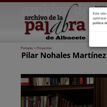
Instit
"Don 
Este siti
optimiza
política 
Inicio
P
Portada
>
Proyectos
Pilar Nohales Martínez