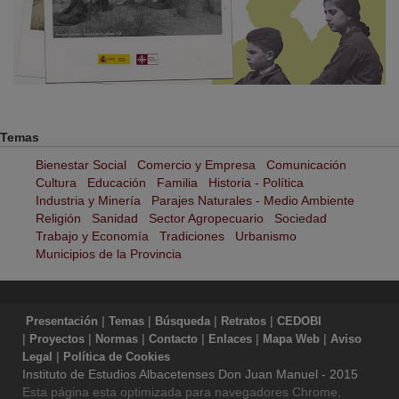
1
2
3
4
Temas
Bienestar Social
Comercio y Empresa
Comunicación
Cultura
Educación
Familia
Historia - Política
Industria y Minería
Parajes Naturales - Medio Ambiente
Religión
Sanidad
Sector Agropecuario
Sociedad
Trabajo y Economía
Tradiciones
Urbanismo
Municipios de la Provincia
|
|
|
|
Presentación
Temas
Búsqueda
Retratos
CEDOBI
|
|
|
|
|
|
Proyectos
Normas
Contacto
Enlaces
Mapa Web
Aviso
|
Legal
Política de Cookies
Instituto de Estudios Albacetenses Don Juan Manuel - 2015
Esta página esta optimizada para navegadores Chrome,