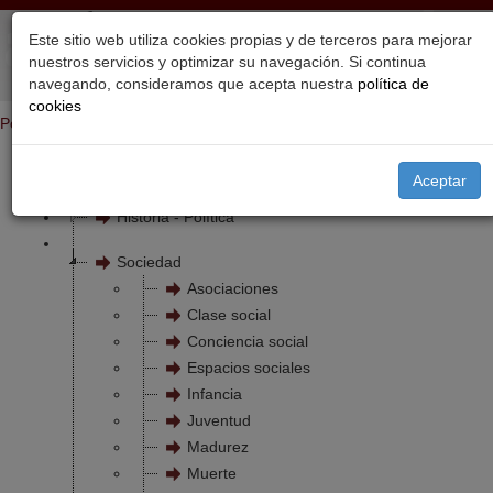
Este sitio web utiliza cookies propias y de terceros para mejorar
nuestros servicios y optimizar su navegación. Si continua
navegando, consideramos que acepta nuestra
política de
cookies
Portada
Temas
Aceptar
Familia
Historia - Política
Sociedad
Asociaciones
Clase social
Conciencia social
Espacios sociales
Infancia
Juventud
Madurez
Muerte