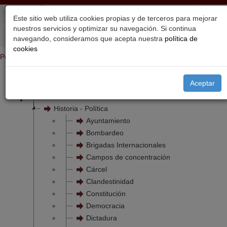
Este sitio web utiliza cookies propias y de terceros para mejorar
nuestros servicios y optimizar su navegación. Si continua
navegando, consideramos que acepta nuestra
política de
cookies
Portada
Temas
Aceptar
Familia
Historia - Política
Ayuntamiento
Bombardeo
Brigadas Internacionales
Campos de concentración
Cárcel
Clandestinidad
Constitución
Democracia
Dictadura